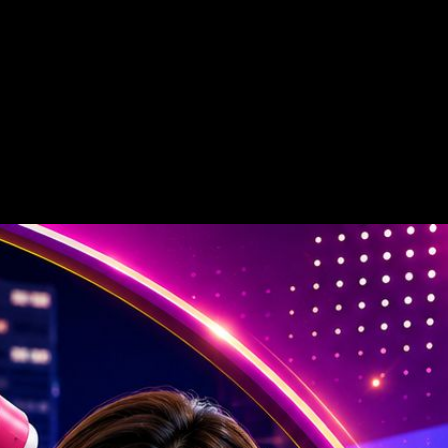
ủa Cược Thủ
u nhờ vào những ưu điểm vượt trội không
 Sử dụng tông màu vàng kim và đen
 hút. Bố cục trang web được sắp xếp
i yêu thích và thực hiện thao tác một
đến điện thoại di động.