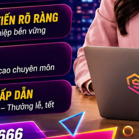
 Chuẩn Quốc Tế
g đầu tại S666. Chúng tôi áp dụng công nghệ mã hó
ống phòng thủ vững chắc. Mọi dữ liệu của bạn đều 
cơ xâm nhập từ hacker.
 Đãi Quanh Năm
huyến mãi và ưu đãi cực kỳ giá trị để tri ân người ch
i.
.
ảnh Thể thao, Casino, Bắn cá, Nổ hũ…
đặc biệt dành cho thành viên VIP.