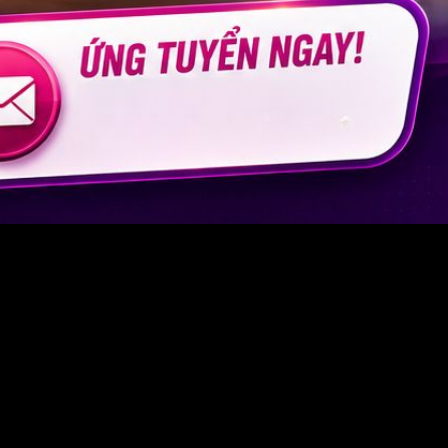
n đang chờ đón.
24/7, kể cả ngày lễ, Tết. Bất cứ khi
ive Chat, Telegram, Hotline… để được