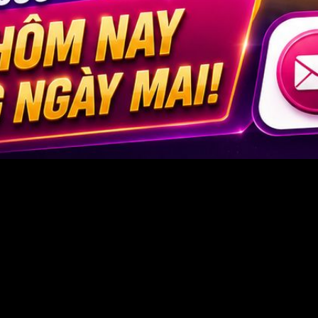
ng thân thiết, S666 luôn có những phần quà hấp dẫ
ợc cập nhật liên tục
tại đây
!
àng Chuyên Nghiệp 24/7
ạo bài bản, chuyên nghiệp và luôn sẵn sàng phục vụ 
hãy liên hệ ngay với chúng tôi qua các kênh như L
ng nhất.